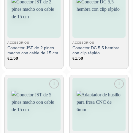
a la
a la
lista de
lista de
deseos
deseos
ACCESORIOS
ACCESORIOS
Conector JST de 2 pines
Conector DC 5,5 hembra
macho con cable de 15 cm
con clip rápido
€
1.50
€
1.50
Añadir
Añadir
a la
a la
lista de
lista de
deseos
deseos