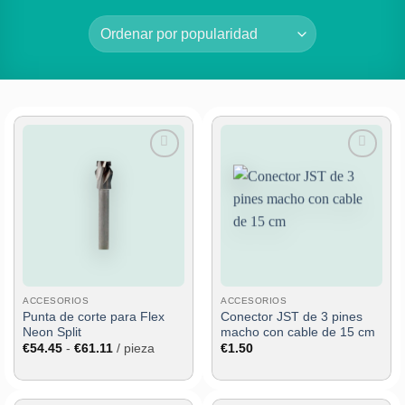
Añadir
Añadir
a la
a la
lista de
lista de
deseos
deseos
ACCESORIOS
ACCESORIOS
Punta de corte para Flex
Conector JST de 3 pines
Neon Split
macho con cable de 15 cm
Rango
€
54.45
-
€
61.11
/ pieza
€
1.50
de
precios:
desde
€54.45