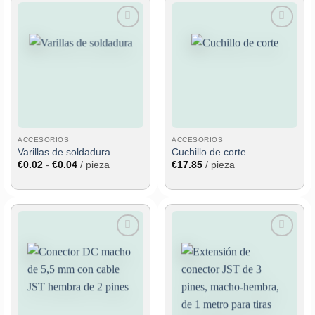
hasta
€61.11
Añadir
Añadir
a la
a la
lista de
lista de
deseos
deseos
ACCESORIOS
ACCESORIOS
Varillas de soldadura
Cuchillo de corte
Rango
€
0.02
-
€
0.04
/ pieza
€
17.85
/ pieza
de
precios:
desde
€0.02
hasta
€0.04
Añadir
Añadir
a la
a la
lista de
lista de
deseos
deseos