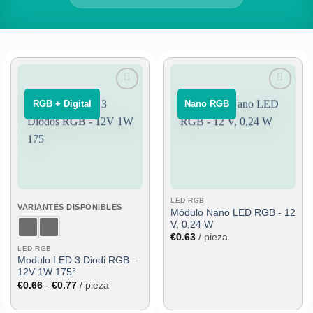
Añadir
Añadir
⠀RGB + Digital⠀
‎ ‎ Nano RGB‎ ‎ ‎
a la
a la
lista de
lista de
deseos
deseos
LED RGB
VARIANTES DISPONIBLES
Módulo Nano LED RGB - 12
V, 0,24 W
€
0.63
/ pieza
LED RGB
Modulo LED 3 Diodi RGB –
12V 1W 175°
Rango
€
0.66
-
€
0.77
/ pieza
de
precios:
desde