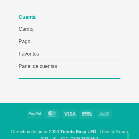
Cuenta
Carrito
Pago
Favoritos
Panel de cuentas
PayPal
MasterCard
Visa
Fattura
Contra
reembolso
Derechos de autor 2026
Tienda Easy LED
- Directa Group
S.R.L.S. - CIF: 03362830592