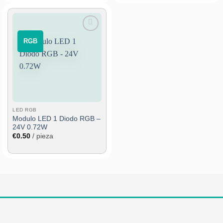
€0.66
hasta
€0.77
Añadir
⠀RGB⠀
a la
lista de
deseos
LED RGB
Modulo LED 1 Diodo RGB –
24V 0.72W
€
0.50
/ pieza