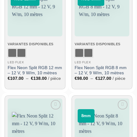
à la liste
à la liste
de
de
souhaits
souhaits
VARIANTES DISPONIBLES
VARIANTES DISPONIBLES
LED FLEX
LED FLEX
Flex Neon Split RGB 12 mm
Flex Neon Split RGB 8 mm
– 12 V, 9 W/m, 10 mètres
– 12 V, 9 W/m, 10 mètres
Plage
Plage
€
107.00
–
€
138.00
/ pièce
€
98.00
–
€
127.00
/ pièce
de
de
prix :
prix :
€107.00
€98.00
à
à
€138.00
€127.00
Ajouter
Ajouter
⠀8mm⠀
à la liste
à la liste
de
de
souhaits
souhaits