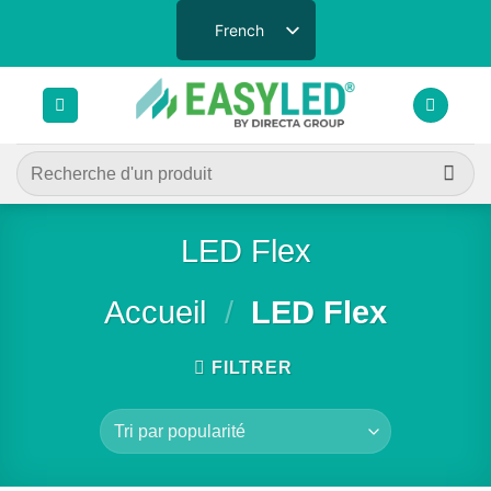
Passer
French
au
contenu
Recherche
pour :
LED Flex
Accueil
/
LED Flex
FILTRER