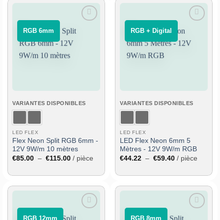
Ajouter
Ajouter
⠀RGB 6mm⠀
⠀RGB + Digital⠀
à la liste
à la liste
de
de
souhaits
souhaits
VARIANTES DISPONIBLES
VARIANTES DISPONIBLES
LED FLEX
LED FLEX
Flex Neon Split RGB 6mm -
LED Flex Neon 6mm 5
12V 9W/m 10 mètres
Mètres - 12V 9W/m RGB
Plage
Plage
€
85.00
–
€
115.00
/ pièce
€
44.22
–
€
59.40
/ pièce
de
de
prix :
prix :
€85.00
€44.22
à
à
€115.00
€59.40
Ajouter
Ajouter
⠀RGB 12mm⠀
⠀RGB 8mm⠀