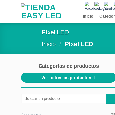
Saltar
al
contenido
Inicio
Categor
Píxel LED
Inicio
/
Píxel LED
Categorías de productos
Ver todos los productos
Buscar
por:
Accesorios
(15