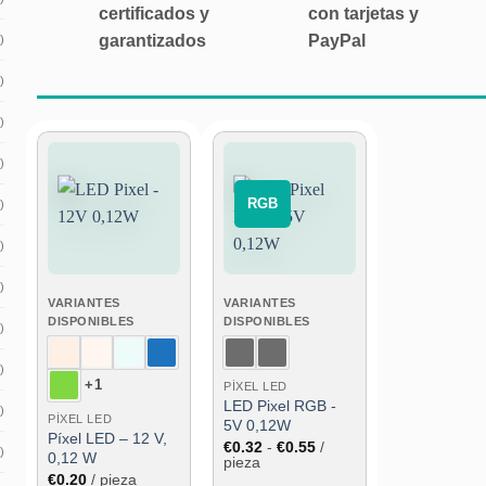
certificados y
con tarjetas y
garantizados
PayPal
)
)
)
)
⠀RGB⠀
Añadir
Añadir
)
a la
a la
lista de
lista de
)
deseos
deseos
)
VARIANTES
VARIANTES
DISPONIBLES
DISPONIBLES
)
)
+1
PÍXEL LED
LED Pixel RGB -
)
PÍXEL LED
5V 0,12W
Píxel LED – 12 V,
Rango
€
0.32
-
€
0.55
/
)
0,12 W
de
pieza
precios:
€
0.20
/ pieza