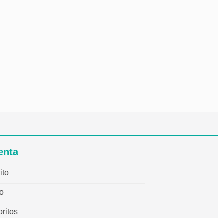
enta
ito
o
ritos