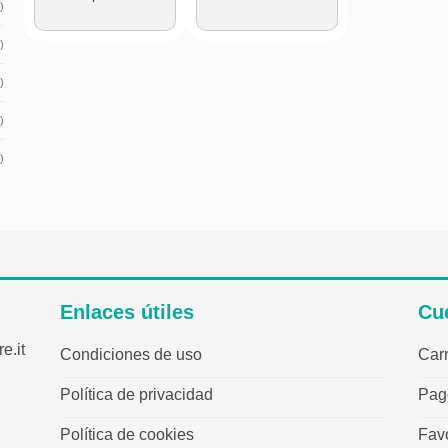
desde
)
€0.32
hasta
)
€0.55
)
)
)
Enlaces útiles
Cu
e.it
Condiciones de uso
Carr
Política de privacidad
Pag
Política de cookies
Favo