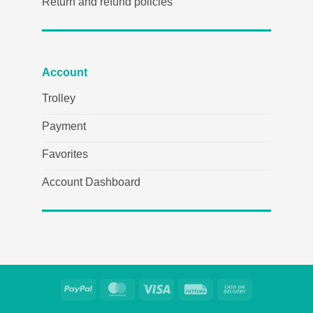
Return and refund policies
Account
Trolley
Payment
Favorites
Account Dashboard
PayPal
MasterCard
Visa
Fattura
Cash
On