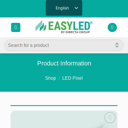
Skip
English
to
content
Search
for:
Product Information
Shop
/
LED Pixel