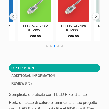
 - 12V
LED Pixel - 12V
LED Pixel - 12V
RGB Pi
...
0.12W<...
0.12W<...
5V
00
€
60.00
€
60.00
€
DESCRIPTION
ADDITIONAL INFORMATION
REVIEWS (0)
Semplicità e praticità con il LED Pixel Bianco
Porta un tocco di calore e luminosità al tuo progetto
con il LED Pixel Bianco da EasyLEDStore.it. Con