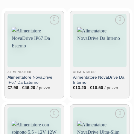
Aggiungi
Aggiungi
alla lista
alla lista
dei
dei
desideri
desideri
ALIMENTATORI
ALIMENTATORI
Alimentatore NovaDrive
Alimentatore NovaDrive Da
IP67 Da Esterno
Interno
Fascia
Fascia
€
7.96
-
€
46.20
/ pezzo
€
13.20
-
€
16.50
/ pezzo
di
di
prezzo:
prezzo:
da
da
€7.96
€13.20
a
a
€46.20
€16.50
Aggiungi
Aggiungi
alla lista
alla lista
dei
dei