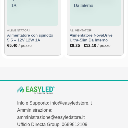
desideri
desideri
ALIMENTATORI
ALIMENTATORI
Alimentatore con spinotto
Alimentatore NovaDrive
5,5 – 12V 12W 1A
Ultra-Slim Da Interno
Fascia
€
5.40
/ pezzo
€
8.25
-
€
12.10
/ pezzo
di
prezzo:
da
€8.25
a
€12.10
Info e Supporto: info@easyledstore.it
Amministrazione:
amministrazione@easyledstore.it
Ufficio Directa Group: 0689812109