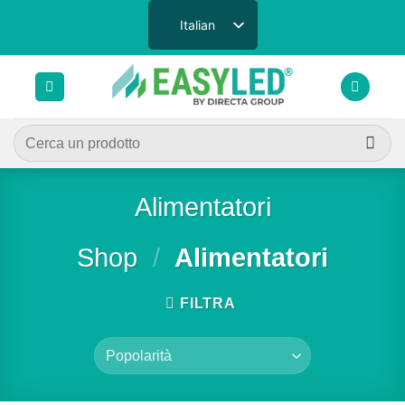
Salta
Italian
ai
contenuti
Cerca:
Alimentatori
Shop
/
Alimentatori
FILTRA