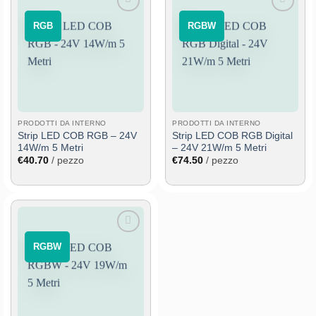
Aggiungi
Aggiungi
⠀RGB⠀
⠀RGBW⠀
alla lista
alla lista
dei
dei
desideri
desideri
PRODOTTI DA INTERNO
PRODOTTI DA INTERNO
Strip LED COB RGB – 24V
Strip LED COB RGB Digital
14W/m 5 Metri
– 24V 21W/m 5 Metri
€
40.70
/ pezzo
€
74.50
/ pezzo
Aggiungi
⠀RGBW⠀
alla lista
dei
desideri