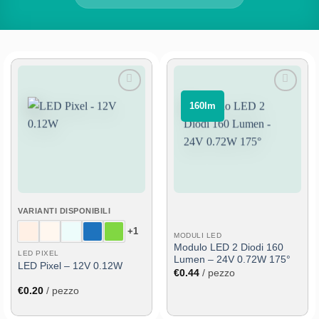
Aggiungi
Aggiungi
⠀160lm⠀
alla lista
alla lista
dei
dei
desideri
desideri
VARIANTI DISPONIBILI
+1
MODULI LED
Modulo LED 2 Diodi 160
LED PIXEL
Lumen – 24V 0.72W 175°
LED Pixel – 12V 0.12W
€
0.44
/ pezzo
€
0.20
/ pezzo