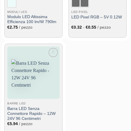
MODULI LED
LED PIXEL
Modulo LED Altissima
LED Pixel RGB – 5V 0.12W
Efficienza 100 lm/W 790lm
Fascia
€
2.75
/ pezzo
€
0.32
-
€
0.55
/ pezzo
di
prezzo:
da
€0.32
a
€0.55
Aggiungi
alla lista
dei
desideri
BARRE LED
Barra LED Senza
Connettore Rapido – 12W
24V 96 Centimetri
€
5.94
/ pezzo