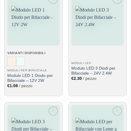
Aggiungi
Aggiungi
alla lista
alla lista
dei
dei
desideri
desideri
VARIANTI DISPONIBILI
MODULI LED
Modulo LED 3 Diodi per
MODULI PER BIFACCIALE
Bifacciale – 24V 2.4W
Modulo LED 1 Diodo per
€
2.30
/ pezzo
Bifacciale – 12V 2W
€
1.08
/ pezzo
Aggiungi
Aggiungi
alla lista
alla lista
dei
dei