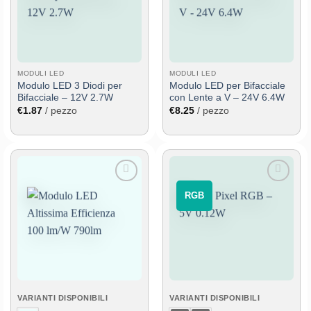
desideri
desideri
MODULI LED
MODULI LED
Modulo LED 3 Diodi per
Modulo LED per Bifacciale
Bifacciale – 12V 2.7W
con Lente a V – 24V 6.4W
€
1.87
/ pezzo
€
8.25
/ pezzo
Aggiungi
Aggiungi
⠀RGB⠀
alla lista
alla lista
dei
dei
desideri
desideri
VARIANTI DISPONIBILI
VARIANTI DISPONIBILI