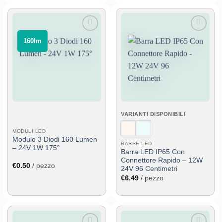
Aggiungi
Aggiungi
⠀160lm⠀
alla lista
alla lista
dei
dei
desideri
desideri
VARIANTI DISPONIBILI
MODULI LED
Modulo 3 Diodi 160 Lumen
BARRE LED
– 24V 1W 175°
Barra LED IP65 Con
Connettore Rapido – 12W
€
0.50
/ pezzo
24V 96 Centimetri
€
6.49
/ pezzo