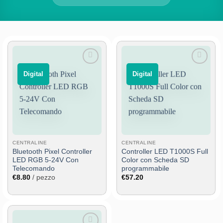
Aggiungi
Aggiungi
⠀Digital⠀
⠀Digital⠀
alla lista
alla lista
dei
dei
desideri
desideri
CENTRALINE
CENTRALINE
Bluetooth Pixel Controller
Controller LED T1000S Full
LED RGB 5-24V Con
Color con Scheda SD
Telecomando
programmabile
€
8.80
/ pezzo
€
57.20