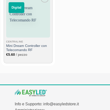
Aggiungi
⠀Digital⠀
alla lista
dei
desideri
CENTRALINE
Mini Dream Controller con
Telecomando RF
€
5.60
/ pezzo
Info e Supporto: info@easyledstore.it