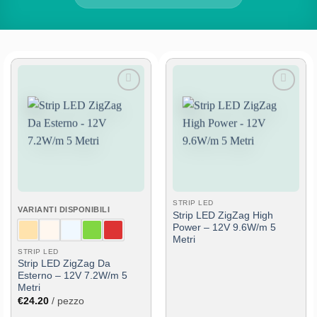
Aggiungi
Aggiungi
alla lista
alla lista
dei
dei
desideri
desideri
STRIP LED
VARIANTI DISPONIBILI
Strip LED ZigZag High
Power – 12V 9.6W/m 5
Metri
STRIP LED
Strip LED ZigZag Da
Esterno – 12V 7.2W/m 5
Metri
€
24.20
/ pezzo