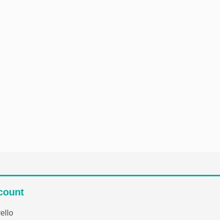
count
ello