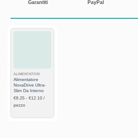
Garantiti
PayPal
Aggiungi
alla lista
dei
desideri
ALIMENTATORI
Alimentatore
NovaDrive Ultra-
Slim Da Interno
Fascia
€
8.25
-
€
12.10
/
di
pezzo
prezzo:
da
€8.25
a