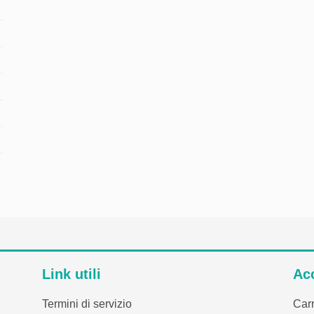
€12.10
Link utili
Ac
Termini di servizio
Carr