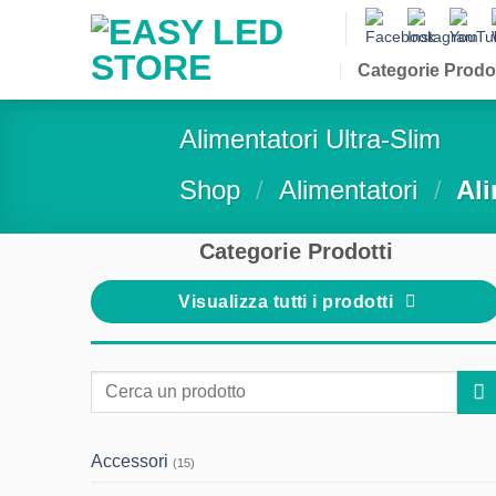
Salta
ai
contenuti
Categorie Prodot
Alimentatori Ultra-Slim
Shop
/
Alimentatori
/
Ali
Categorie Prodotti
Visualizza tutti i prodotti
Cerca:
Accessori
(15)