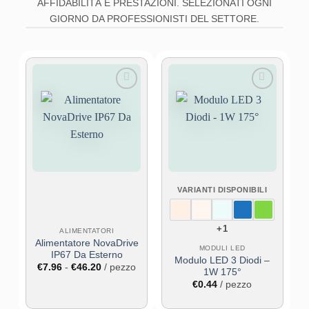
AFFIDABILITÀ E PRESTAZIONI. SELEZIONATI OGNI
GIORNO DA PROFESSIONISTI DEL SETTORE.
Aggiungi
Aggiungi
alla lista
alla lista
dei
dei
desideri
desideri
VARIANTI DISPONIBILI
+1
ALIMENTATORI
Alimentatore NovaDrive
MODULI LED
IP67 Da Esterno
Modulo LED 3 Diodi –
Fascia
€
7.96
-
€
46.20
/ pezzo
1W 175°
di
prezzo:
€
0.44
/ pezzo
da
€7.96