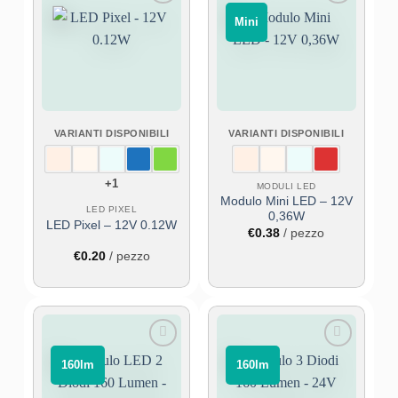
Aggiungi
Aggiungi
‎ ‎ Mini‎ ‎ ‎
alla lista
alla lista
dei
dei
desideri
desideri
VARIANTI DISPONIBILI
VARIANTI DISPONIBILI
+1
MODULI LED
Modulo Mini LED – 12V
LED PIXEL
0,36W
LED Pixel – 12V 0.12W
€
0.38
/ pezzo
€
0.20
/ pezzo
Aggiungi
Aggiungi
⠀160lm⠀
⠀160lm⠀
alla lista
alla lista
dei
dei
desideri
desideri