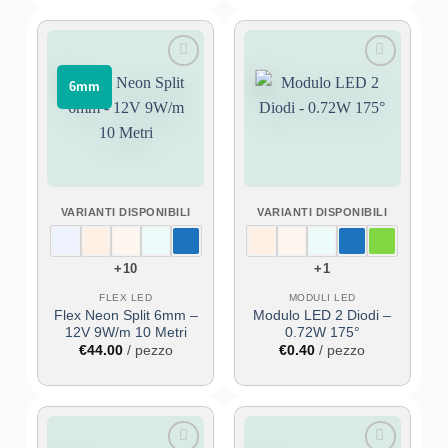
a
€46.20
Aggiungi
Aggiungi
⠀6mm⠀
alla lista
alla lista
dei
dei
desideri
desideri
VARIANTI DISPONIBILI
VARIANTI DISPONIBILI
+10
+1
FLEX LED
MODULI LED
Flex Neon Split 6mm –
Modulo LED 2 Diodi –
12V 9W/m 10 Metri
0.72W 175°
€
44.00
/ pezzo
€
0.40
/ pezzo