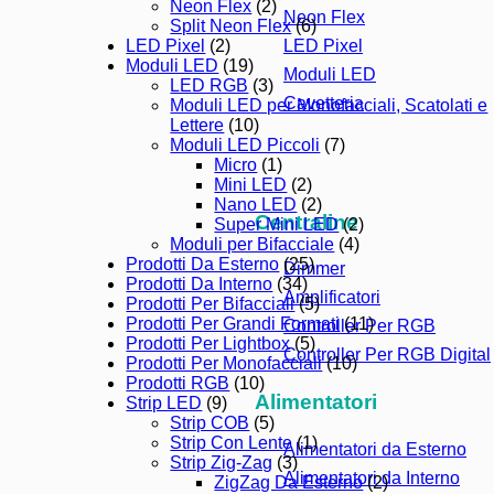
Neon Flex
(2)
Neon Flex
Split Neon Flex
(6)
LED Pixel
LED Pixel
(2)
Moduli LED
(19)
Moduli LED
LED RGB
(3)
Cavetteria
Moduli LED per Monofacciali, Scatolati e
Lettere
(10)
Moduli LED Piccoli
(7)
Micro
(1)
Mini LED
(2)
Nano LED
(2)
Centraline
Super Mini LED
(2)
Moduli per Bifacciale
(4)
Prodotti Da Esterno
(25)
Dimmer
Prodotti Da Interno
(34)
Amplificatori
Prodotti Per Bifacciali
(5)
Prodotti Per Grandi Formati
(11)
Controller Per RGB
Prodotti Per Lightbox
(5)
Controller Per RGB Digital
Prodotti Per Monofacciali
(10)
Prodotti RGB
(10)
Alimentatori
Strip LED
(9)
Strip COB
(5)
Strip Con Lente
(1)
Alimentatori da Esterno
Strip Zig-Zag
(3)
Alimentatori da Interno
ZigZag Da Esterno
(2)