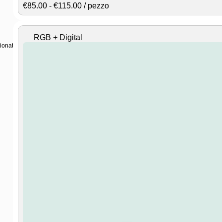
Fascia
€
85.00
-
€
115.00
/ pezzo
di
prezzo:
da
⠀RGB + Digital⠀
€85.00
ti per installatori e professionisti del settore.
a
€115.00