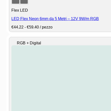
Flex LED
LED Flex Neon 6mm da 5 Metri – 12V 9W/m RGB
Fascia
€
44.22
-
€
59.40
/ pezzo
di
prezzo:
da
⠀RGB + Digital⠀
€44.22
a
€59.40