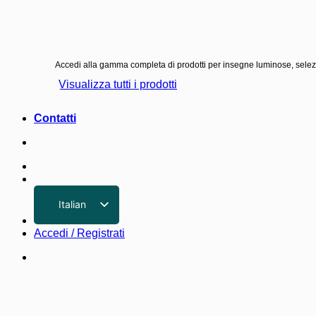
Accedi alla gamma completa di prodotti per insegne luminose, seleziona
Visualizza tutti i prodotti
Contatti
Italian
English
Accedi / Registrati
German
French
Spanish