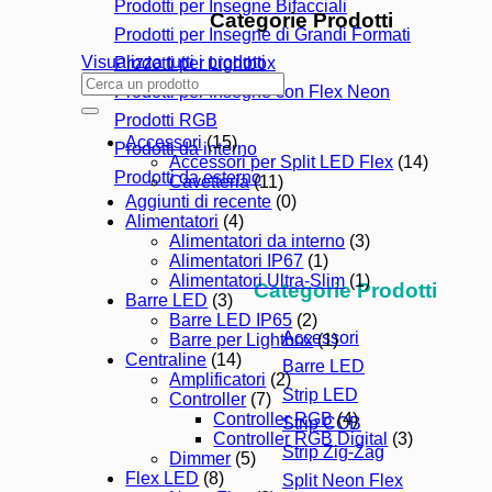
Prodotti per Insegne Bifacciali
Categorie Prodotti
Prodotti per Insegne di Grandi Formati
Visualizza tutti i prodotti
Prodotti per Lightbox
Cerca:
Prodotti per Insegne con Flex Neon
Prodotti RGB
Accessori
(15)
Prodotti da interno
Accessori per Split LED Flex
(14)
Prodotti da esterno
Cavetteria
(11)
Aggiunti di recente
(0)
Alimentatori
(4)
Alimentatori da interno
(3)
Alimentatori IP67
(1)
Alimentatori Ultra-Slim
(1)
Categorie Prodotti
Barre LED
(3)
Barre LED IP65
(2)
Accessori
Barre per Lightbox
(1)
Centraline
(14)
Barre LED
Amplificatori
(2)
Strip LED
Controller
(7)
Controller RGB
(4)
Strip COB
Controller RGB Digital
(3)
Strip Zig-Zag
Dimmer
(5)
Flex LED
(8)
Split Neon Flex