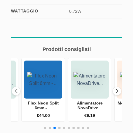
WATTAGGIO
0.72W
Prodotti consigliati
ino
Flex Neon Split
Alimentatore
Modulo 
e pe...
6mm - ...
NovaDrive...
1
20
€
44.00
€
9.19
€