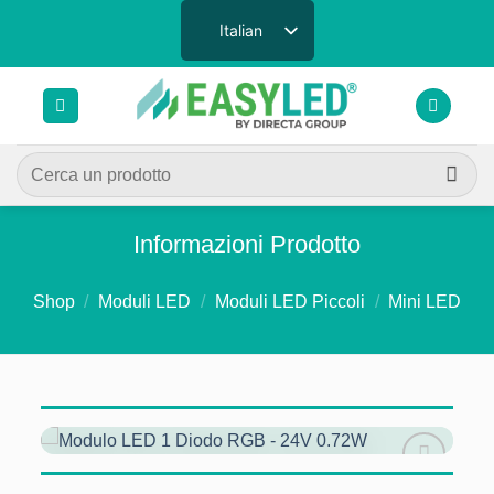
Salta
Italian
ai
contenuti
Cerca:
Informazioni Prodotto
Shop
/
Moduli LED
/
Moduli LED Piccoli
/
Mini LED