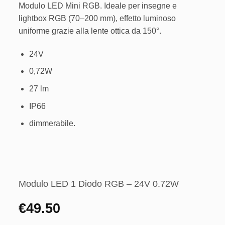
⠀RGB⠀
Aggiungi
Modulo LED Mini RGB. Ideale per insegne e
alla lista
lightbox RGB (70–200 mm), effetto luminoso
dei
desideri
uniforme grazie alla lente ottica da 150°.
24V
0,72W
27 lm
IP66
dimmerabile.
Modulo LED 1 Diodo RGB – 24V 0.72W
€
49.50