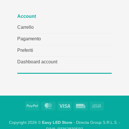
Account
Carrello
Pagamento
Preferiti
Dashboard account
PayPal
MasterCard
Visto
Fattura
Contanti
alla
consegna
Copyright 2026 ©
Easy LED Store
- Directa Group S.R.L.S. -