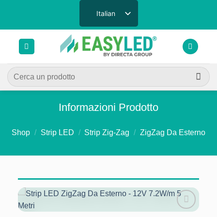
Salta
Italian
ai
contenuti
Cerca:
Informazioni Prodotto
Shop
/
Strip LED
/
Strip Zig-Zag
/
ZigZag Da Esterno