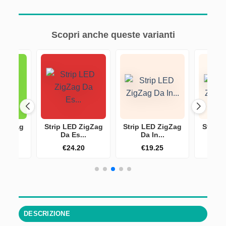
Scopri anche queste varianti
 ZigZag
Strip LED ZigZag
Strip LED ZigZag
Strip 
...
Da Es...
Da In...
Da
20
€
24.20
€
19.25
€
DESCRIZIONE