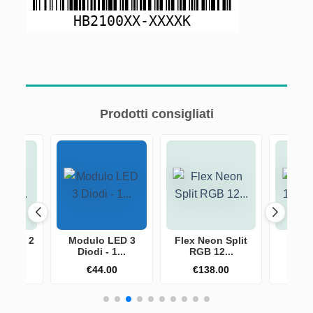
HB2100XX-XXXXK
Prodotti consigliati
e JST 2
Modulo LED 3
Flex Neon Split
Modu
...
Diodi - 1...
RGB 12...
Diod
50
€
44.00
€
138.00
€