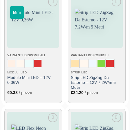
Aggiungi
Aggiungi
‎ ‎ Mini‎ ‎ ‎
alla lista
alla lista
dei
dei
desideri
desideri
VARIANTI DISPONIBILI
VARIANTI DISPONIBILI
MODULI LED
STRIP LED
Modulo Mini LED – 12V
Strip LED ZigZag Da
0,36W
Esterno – 12V 7.2W/m 5
Metri
€
0.38
/ pezzo
€
24.20
/ pezzo
Aggiungi
Aggiungi