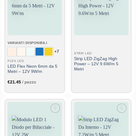
alla lista
alla lista
dei
dei
desideri
desideri
VARIANTI DISPONIBILI
+7
STRIP LED
Strip LED ZigZag High
FLEX LED
Power – 12V 9.6W/m 5
LED Flex Neon 6mm da 5
Metri
Metri – 12V 9W/m
€
21.45
/ pezzo
Aggiungi
Aggiungi
alla lista
alla lista
dei
dei
desideri
desideri