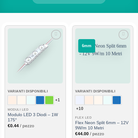
Aggiungi
Aggiungi
⠀6mm⠀
alla lista
alla lista
dei
dei
desideri
desideri
VARIANTI DISPONIBILI
VARIANTI DISPONIBILI
+1
+10
MODULI LED
Modulo LED 3 Diodi – 1W
FLEX LED
175°
Flex Neon Split 6mm – 12V
€
0.44
/ pezzo
9W/m 10 Metri
€
44.00
/ pezzo