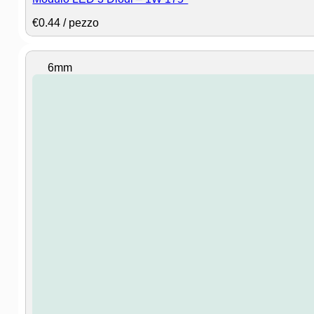
€
0.44
/ pezzo
⠀6mm⠀