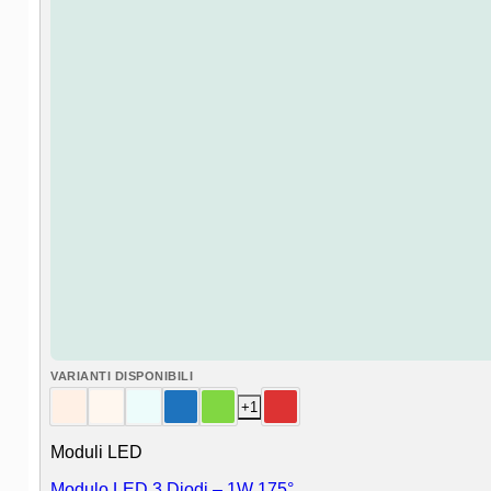
VARIANTI DISPONIBILI
+1
Moduli LED
Modulo LED 3 Diodi – 1W 175°