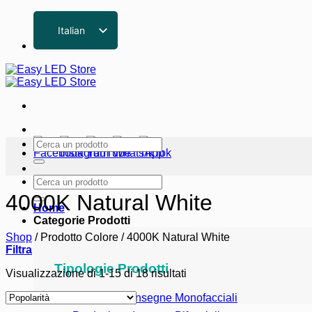
Salta
ai
Italian
contenuti
English
German
French
Spanish
Cerca:
Cerca:
4000K Natural White
Home
Categorie Prodotti
Shop
/
Prodotto Colore
/
4000K Natural White
Filtra
Tipologie Prodotti
Popolarità
Visualizzazione di 1-15 di 18 risultati
Prodotti per Insegne Monofacciali