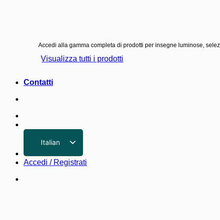
Accedi alla gamma completa di prodotti per insegne luminose, seleziona
Visualizza tutti i prodotti
Contatti
Italian
English
Accedi / Registrati
German
French
Spanish