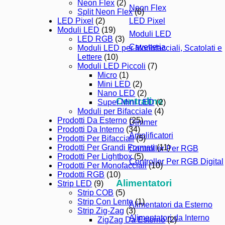
Neon Flex
(2)
Neon Flex
Split Neon Flex
(6)
LED Pixel
LED Pixel
(2)
Moduli LED
(19)
Moduli LED
LED RGB
(3)
Cavetteria
Moduli LED per Monofacciali, Scatolati e
Lettere
(10)
Moduli LED Piccoli
(7)
Micro
(1)
Mini LED
(2)
Nano LED
(2)
Centraline
Super Mini LED
(2)
Moduli per Bifacciale
(4)
Prodotti Da Esterno
(25)
Dimmer
Prodotti Da Interno
(34)
Amplificatori
Prodotti Per Bifacciali
(5)
Prodotti Per Grandi Formati
(11)
Controller Per RGB
Prodotti Per Lightbox
(5)
Controller Per RGB Digital
Prodotti Per Monofacciali
(10)
Prodotti RGB
(10)
Alimentatori
Strip LED
(9)
Strip COB
(5)
Strip Con Lente
(1)
Alimentatori da Esterno
Strip Zig-Zag
(3)
Alimentatori da Interno
ZigZag Da Esterno
(2)