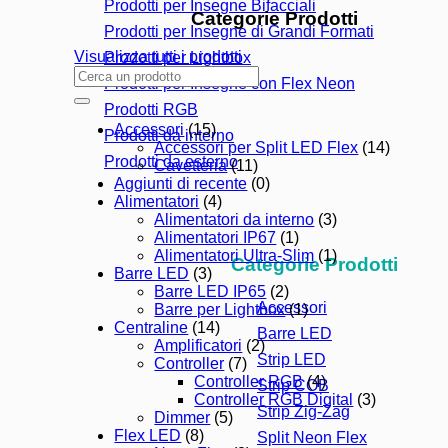
Prodotti per Insegne Bifacciali
Categorie Prodotti
Prodotti per Insegne di Grandi Formati
Visualizza tutti i prodotti
Prodotti per Lightbox
Cerca:
Prodotti per Insegne con Flex Neon
Prodotti RGB
Accessori
(15)
Prodotti da interno
Accessori per Split LED Flex
(14)
Prodotti da esterno
Cavetteria
(11)
Aggiunti di recente
(0)
Alimentatori
(4)
Alimentatori da interno
(3)
Alimentatori IP67
(1)
Alimentatori Ultra-Slim
(1)
Categorie Prodotti
Barre LED
(3)
Barre LED IP65
(2)
Accessori
Barre per Lightbox
(1)
Centraline
(14)
Barre LED
Amplificatori
(2)
Strip LED
Controller
(7)
Controller RGB
(4)
Strip COB
Controller RGB Digital
(3)
Strip Zig-Zag
Dimmer
(5)
Flex LED
(8)
Split Neon Flex