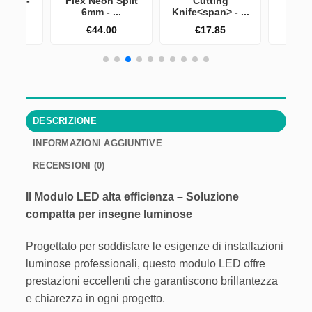
 COB -
Flex Neon Split
Cutting
Alim
...
6mm - ...
Knife<span> - ...
Nova
50
€
44.00
€
17.85
€
DESCRIZIONE
INFORMAZIONI AGGIUNTIVE
RECENSIONI (0)
Il Modulo LED alta efficienza – Soluzione
compatta per insegne luminose
Progettato per soddisfare le esigenze di installazioni
luminose professionali, questo modulo LED offre
prestazioni eccellenti che garantiscono brillantezza
e chiarezza in ogni progetto.