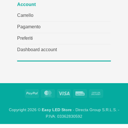
Account
Carrello
Pagamento
Preferiti
Dashboard account
PayPal
MasterCard
Visto
Fattura
Contanti
alla
consegna
Copyright 2026 ©
Easy LED Store
- Directa Group S.R.L.S. -
P.IVA: 03362830592